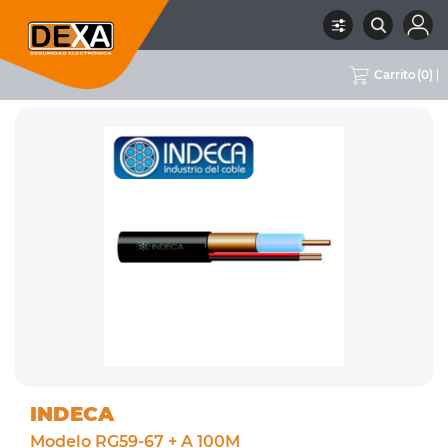
Carrito
(
0
)
RUBRO
05 CABLES
SUBRUBRO
COAXIL
MARCA
INDECA
INDECA
Modelo RG59-67 + A 100M