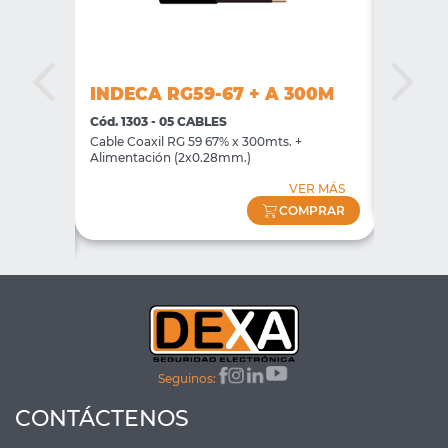
ES
INDECA RG59-67 + A 300M
INDEC
Cód. 1303 - 05 CABLES
Cód. 130
Cable Coaxil RG 59 67% x 300mts. +
Cable Coa
Alimentación (2x0.28mm.)
2 x
VER MÁS
ER MÁS
COMPRAR
MPRAR
Seguinos:
CONTÁCTENOS