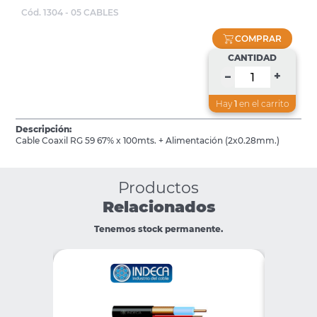
Cód. 1304 - 05 CABLES
COMPRAR
CANTIDAD
+
–
Hay
1
en el carrito
Descripción:
Cable Coaxil RG 59 67% x 100mts. + Alimentación (2x0.28mm.)
Productos
Relacionados
Tenemos stock permanente.