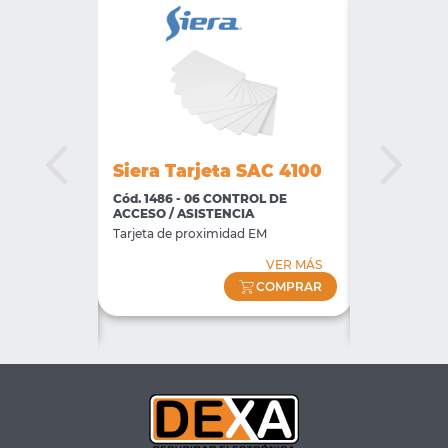
-OP
Siera Tarjeta SAC 4100
Siera SA
IDADES
Cód. 1486 - 06 CONTROL DE
Cód. 1623 -
ACCESO / ASISTENCIA
ever Access p/
Terminal Boim
Tarjeta de proximidad EM
erificación
Gestión de as
1000 Huellas /
por Huella y 
VER MÁS
1000 Passwor
COMPRAR
VER MÁS
COMPRAR