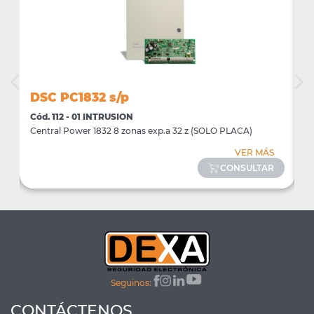
DSC PC1832 s/p
D
Cód. 112 - 01 INTRUSION
C
Central Power 1832 8 zonas exp.a 32 z (SOLO PLACA)
T
VER MÁS
CONSULTAR
Seguinos:
CONTÁCTENOS