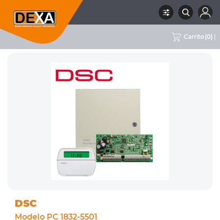
Carrito
(
0
)
RUBRO
01 INTRUSION
SUBRUBRO
CENTRALES CON TECLADO
MARCA
DSC
DSC
Modelo PC 1832-5501