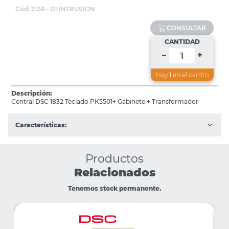
Cód. 2138 - 01 INTRUSION
CONSULTAR
CANTIDAD
+
–
Hay
1
en el carrito
Descripción:
Central DSC 1832 Teclado PK5501+ Gabinete + Transformador
Características:
Productos
Relacionados
Tenemos stock permanente.