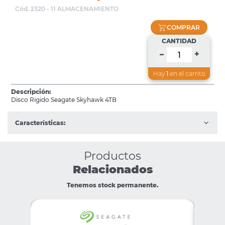
Cód. 2320 - 11 ALMACENAMIENTO
COMPRAR
CANTIDAD
+
–
Hay
1
en el carrito
Descripción:
Disco Rigido Seagate Skyhawk 4TB
Características:
Productos
Relacionados
Tenemos stock permanente.