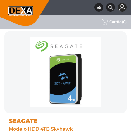
Carrito
(
0
)
RUBRO
11 ALMACENAMIENTO
SUBRUBRO
HDD
MARCA
SEAGATE
SEAGATE
Modelo HDD 4TB Skyhawk