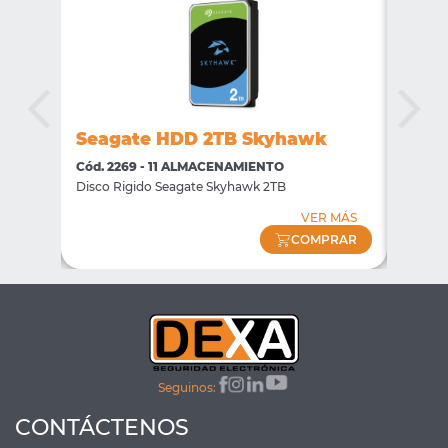
k
Seagate HDD 2TB Skyhawk
Seag
Cód. 2269 - 11 ALMACENAMIENTO
Cód. 2
Disco Rigido Seagate Skyhawk 2TB
Disco R
 MÁS
VER MÁS
PRAR
COMPRAR
Seguinos:
CONTÁCTENOS