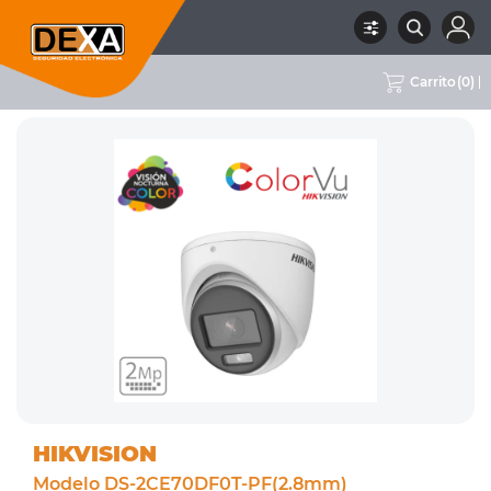
Carrito
(
0
)
RUBRO
02 CCTV
SUBRUBRO
CAMARAS COLOR 24/7
MARCA
HIKVISION
HIKVISION
Modelo DS-2CE70DF0T-PF(2.8mm)