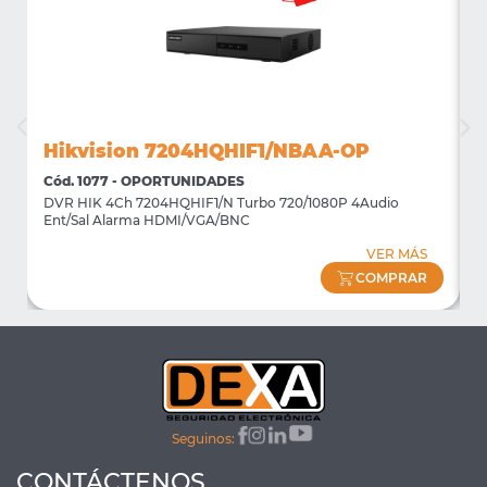
Hikvision 7204HQHIF1/NBAA-OP
Cód. 1077 - OPORTUNIDADES
C
DVR HIK 4Ch 7204HQHIF1/N Turbo 720/1080P 4Audio
M
Ent/Sal Alarma HDMI/VGA/BNC
m
VER MÁS
COMPRAR
Seguinos:
CONTÁCTENOS