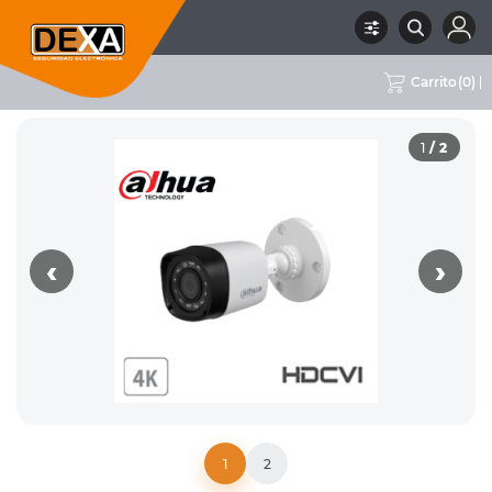
Carrito
(
0
)
RUBRO
02 CCTV
SUBRUBRO
CÁMARAS 8MPX
MARCA
DAHUA
1
/ 2
‹
›
1
2