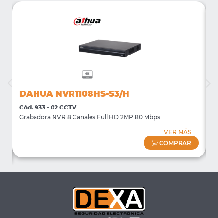
DAHUA NVR1108HS-S3/H
Cód. 933 - 02 CCTV
C
Grabadora NVR 8 Canales Full HD 2MP 80 Mbps
S
VER MÁS
COMPRAR