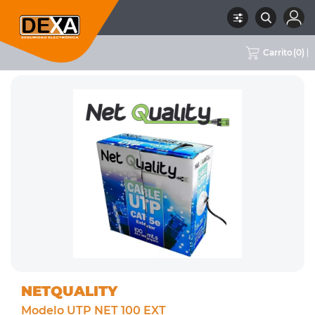
Carrito
(
0
)
RUBRO
05 CABLES
SUBRUBRO
UTP
MARCA
NETQUALITY
NETQUALITY
Modelo UTP NET 100 EXT