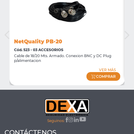
NetQuality PB-20
N
Cód. 523 - 03 ACCESORIOS
Có
Cable de 18/20 Mts. Armado. Conexion BNC y DC Plug
Fi
p/alimentacion
S
VER MÁS
R
COMPRAR
Seguinos:
CONTÁCTENOS