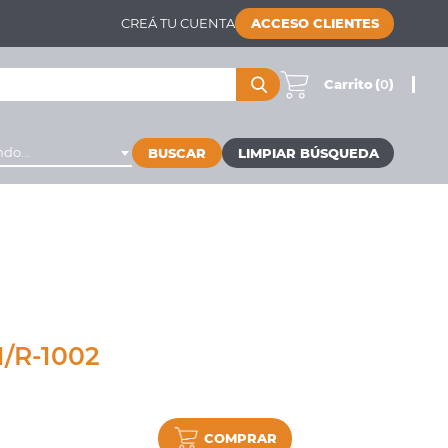
CREÁ TU CUENTA
ACCESO CLIENTES
Carrito
(
0
)
do...
BUSCAR
/R-1002
COMPRAR