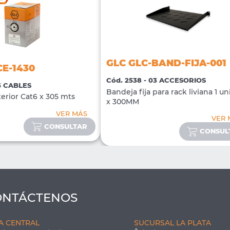
GLC GLC-BAND-FIJA-001
CE-1430
Cód. 2538 - 03 ACCESORIOS
05 CABLES
Bandeja fija para rack liviana 1 u
erior Cat6 x 305 mts
x 300MM
VER MÁS
VER 
CONSULTAR
CONSUL
ONTÁCTENOS
A CENTRAL
SUCURSAL LA PLATA