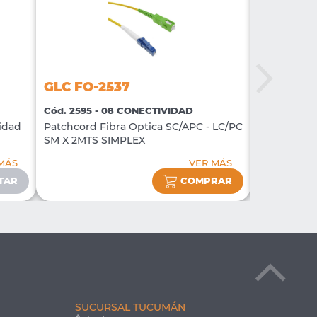
GLC FO-2537
GLC CE-
Cód. 2595 - 08 CONECTIVIDAD
Cód. 2764 
nidad
Patchcord Fibra Optica SC/APC - LC/PC
PATCH PAN
SM X 2MTS SIMPLEX
P/KRONE/11
MÁS
VER MÁS
TAR
COMPRAR
SUCURSAL TUCUMÁN