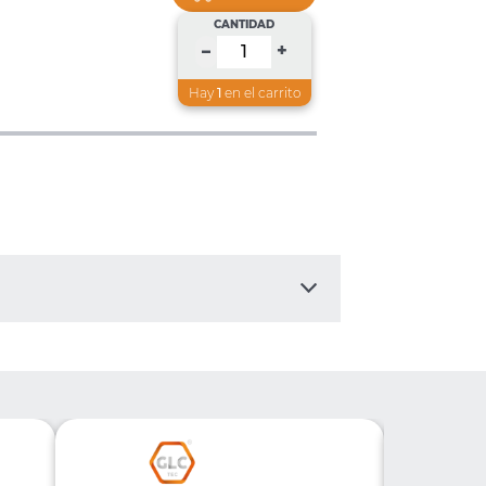
CANTIDAD
+
–
Hay
1
en el carrito