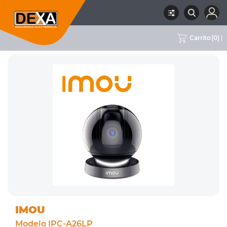
Carrito
(
0
)
RUBRO
02 CCTV
SUBRUBRO
CÁMARAS WIFI
MARCA
IMOU
IMOU
Modelo IPC-A26LP