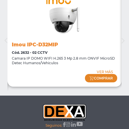
Imou IPC-D32MIP
I
Cód. 2632 - 02 CCTV
C
Camara IP DOMO WIFI H.265 3 Mp 2.8 mm ONVIF MicroSD
C
n
Detec Humanos/Vehiculos
D
VER MÁS
COMPRAR
Seguinos: