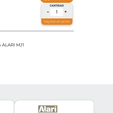
CANTIDAD
+
–
Hay
1
en el carrito
a ALARI MJ1