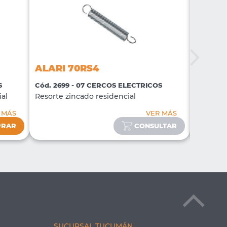
ALARI 70RS4
ALARI
S
Cód. 2699 - 07 CERCOS ELECTRICOS
Cód. 27
ial
Resorte zincado residencial
Señal in
 MÁS
VER MÁS
PRAR
CONSULTAR
SUCURSAL TUCUMÁN