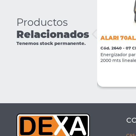
Productos
Relacionados
ALARI 70ALARIJ005W
ALARI 70AL
Tenemos stock permanente.
Cód. 3654 - 07 CERCOS ELECTRICOS
Cód. 2640 - 07
Energizador para cerco electrico 0.5
Energizador par
Joules Wifi - Incluye llavero
2000 mts lineale
VER MÁS
COMPRAR
C
CAS