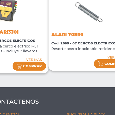
ARI3J01
ALARI 70SR3
 CERCOS ELECTRICOS
Cód. 2698 - 07 CERCOS ELECTRICO
a cerco electrico MJ1
Resorte acero inoxidable residenc
s - Incluye 2 llaveros
VER
VER MÁS
COM
COMPRAR
ONTÁCTENOS
A CENTRAL
SUCURSAL LA PLATA