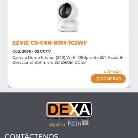
EZVIZ CS-C6N-R101-1G2WF
Cód. 2036 - 02 CCTV
C
Cámara Domo Interior (340) Wi-Fi 1080p lente 85º, Audio Bi-
C
direccional, Slot micro SD 256GB, DC12v
G
VER MÁS
COMPRAR
Seguinos:
CONTÁCTENOS