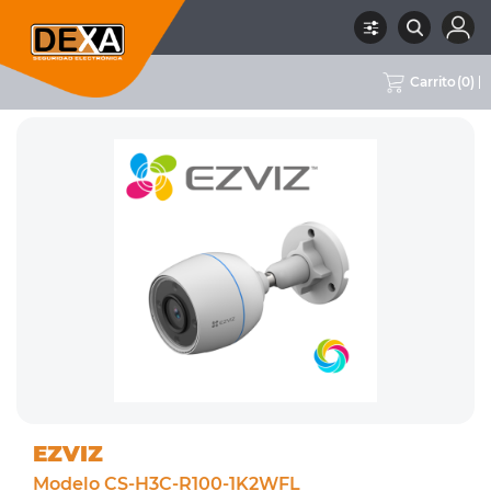
Carrito
(
0
)
RUBRO
02 CCTV
SUBRUBRO
CÁMARAS WIFI
MARCA
EZVIZ
EZVIZ
Modelo CS-H3C-R100-1K2WFL