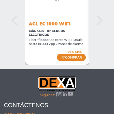
EY
AGL EC 1000 WIFI
AGL DIG
S ELECTRICOS
Cód. 3455 - 07 CERCOS
Cód. 3615 -
ELECTRICOS
Botones
Llavero Tran
Electrificador de cerca WIFI 1 Joule
433mhz
hasta 18.000 Vpp 2 zonas de alarma
VER MÁS
VER MÁS
COMPRAR
COMPRAR
Seguinos:
CONTÁCTENOS