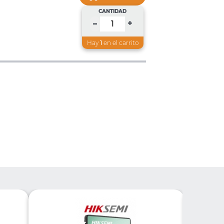
CANTIDAD
+
–
Hay
1
en el carrito