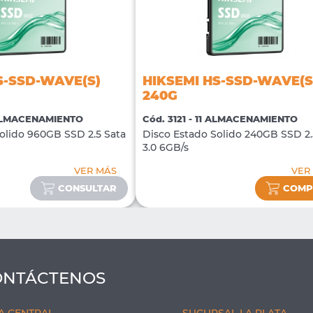
S-SSD-WAVE(S)
HIKSEMI HS-SSD-WAVE(S
240G
1 ALMACENAMIENTO
Cód. 3121 - 11 ALMACENAMIENTO
olido 960GB SSD 2.5 Sata
Disco Estado Solido 240GB SSD 2.
3.0 6GB/s
VER MÁS
VER
CONSULTAR
COMP
ONTÁCTENOS
A CENTRAL
SUCURSAL LA PLATA