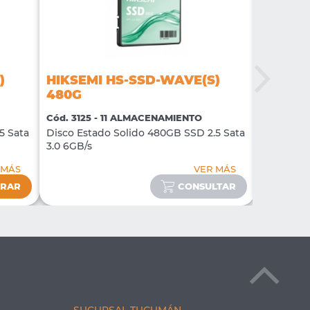
)
HIKSEMI HS-SSD-WAVE(S)
HIKSEM
480G
120G
Cód. 3125 - 11 ALMACENAMIENTO
Cód. 3126
5 Sata
Disco Estado Solido 480GB SSD 2.5 Sata
Disco Est
3.0 6GB/s
3.0 6GB/s
 MÁS
VER MÁS
RAR
CONSULTAR
SUCURSAL TUCUMÁN