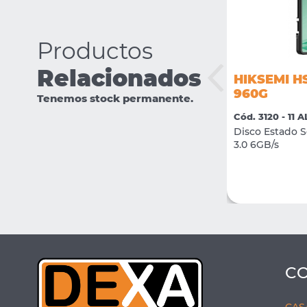
Productos
Relacionados
HIKSEMI H
HIKSEMI HS-TF-D1 128G
960G
Tenemos stock permanente.
Cód. 3449 - 11 ALMACENAMIENTO
Cód. 3120 - 1
Tarjeta micro SD 128 GB
Disco Estado S
3.0 6GB/s
VER MÁS
CONSULTAR
C
CAS