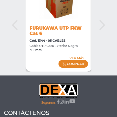
P FKW
FURUKAWA UTP FKW
FURUKA
Cat 6
CAT5E A
Cód. 1344 - 05 CABLES
Cód. 2706 - 
305m
Cable UTP Cat6 Exterior Negro
Cable UTP 5E
305mts.
SOHOPLUS A
VER MÁS
VER MÁS
COMPRAR
COMPRAR
Seguinos:
CONTÁCTENOS