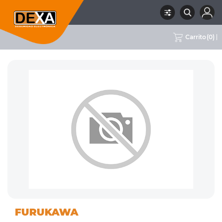
Carrito
(
0
)
08
FICHAS Y
RUBRO
SUBRUBRO
MARCA
FURUKAWA
CONECTIVIDAD
CONECTORES
FURUKAWA