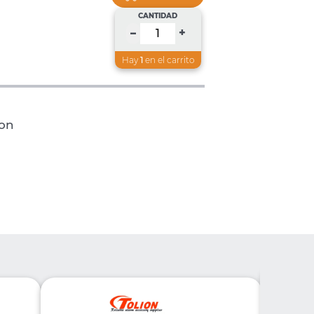
CANTIDAD
+
–
Hay
1
en el carrito
ion