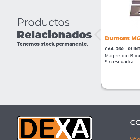
Productos
Relacionados
Dumont MGMB
Dumont M
Tenemos stock permanente.
Cód. 3644 - 01 INTRUSION
Cód. 360 - 01 I
Magnetico Blindado De aluminio
Magnetico Blin
precableado (50mm x 20mm x 1mm )
Sin escuadra
VER MÁS
COMPRAR
C
CAS