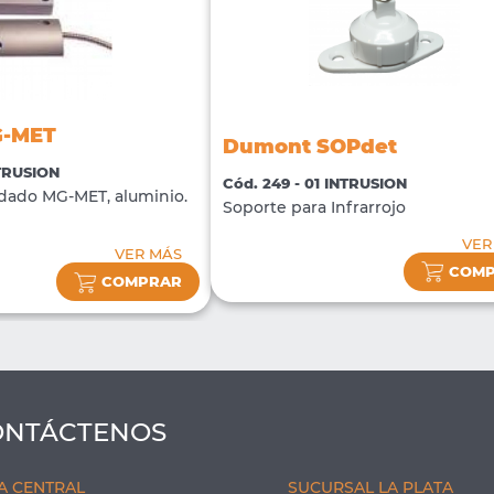
G-MET
Dumont SOPdet
NTRUSION
Cód. 249 - 01 INTRUSION
dado MG-MET, aluminio.
Soporte para Infrarrojo
VER
VER MÁS
COM
COMPRAR
ONTÁCTENOS
A CENTRAL
SUCURSAL LA PLATA