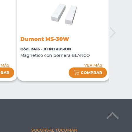
Dumon
Dumont MS-30W
Cód. 301
ASISTEN
Cód. 2416 - 01 INTRUSION
CERRAD
Magnetico con bornera BLANCO
280KG C
 MÁS
VER MÁS
PRAR
COMPRAR
SUCURSAL TUCUMÁN