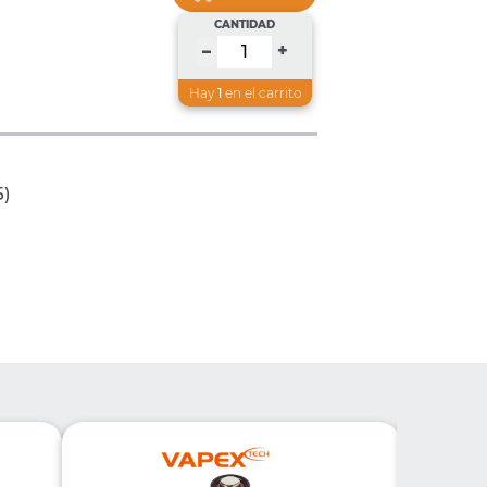
CANTIDAD
+
–
Hay
1
en el carrito
5)