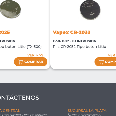
2025
Vapex CR-2032
INTRUSION
Cód. 807 - 01 INTRUSION
po boton Litio (TX-500)
Pila CR-2032 Tipo boton Litio
VER MÁS
VER
COMPRAR
COMP
ONTÁCTENOS
A CENTRAL
SUCURSAL LA PLATA
11) 3970-6392 - (011) 21966477
(011) 15-3792-9710