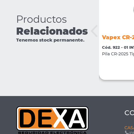
Productos
Relacionados
Vapex PILA- AAA
Vapex CR-
Tenemos stock permanente.
Cód. 398 - 01 INTRUSION
Cód. 922 - 01 
Pila AAA
Pila CR-2025 Ti
VER MÁS
COMPRAR
C
CAS
(0