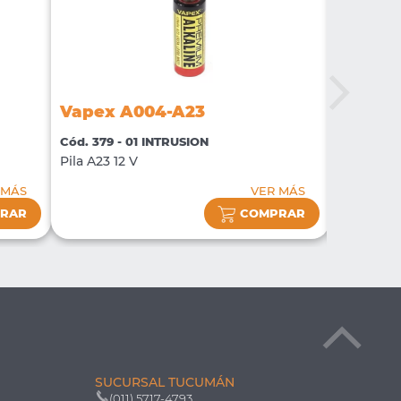
Vapex 
Vapex A004-A23
Cód. 652 
Cód. 379 - 01 INTRUSION
Pila de L
Pila A23 12 V
y Pasivo 
 MÁS
VER MÁS
RAR
COMPRAR
SUCURSAL TUCUMÁN
(011) 5717-4793