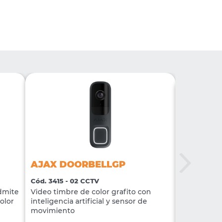
AJAX DOORBELLGP
Takex M
Cód. 3415 - 02 CCTV
Cód. 671 - 
Admite
Video timbre de color grafito con
Detector In
olor
inteligencia artificial y sensor de
movil MS-12
movimiento