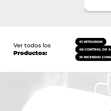
VER MÁS
ÁS
COMPRAR
AR
01 INTRUSION
Ver todos los
06 CONTROL DE A
Productos:
10 INCENDIO CON