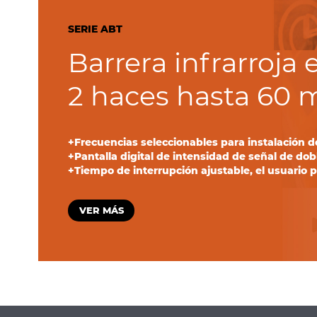
SERIE ABT
Barrera infrarroja 
2 haces hasta 60 m
Frecuencias seleccionables para instalación d
Pantalla digital de intensidad de señal de dob
Tiempo de interrupción ajustable, el usuario 
VER MÁS