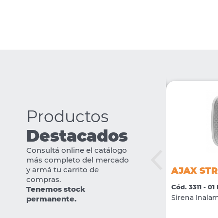
Productos
Destacados
Consultá online el catálogo
más completo del mercado
Takex MS-12TE
AJAX ST
y armá tu carrito de
compras.
Cód. 671 - 01 INTRUSION
Cód. 3311 - 0
Tenemos stock
Detector Infrarrojo Exterior 1 cabezal
Sirena Inalam
permanente.
movil MS-12TE 90º x 12 mts. cobertura