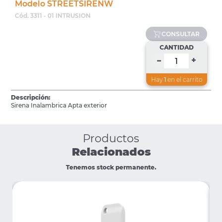
Modelo STREETSIRENW
Cód. 3311 - 01 INTRUSION
CONSULTAR
CANTIDAD
+
–
Hay
1
en el carrito
Descripción:
Sirena Inalambrica Apta exterior
Productos
Relacionados
Tenemos stock permanente.