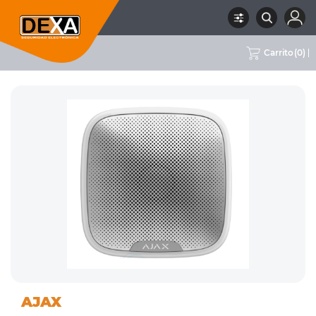
Carrito
(
0
)
01
SIRENAS INTERIOR Y
RUBRO
SUBRUBRO
MARCA
AJAX
INTRUSION
EXTERIOR
AJAX