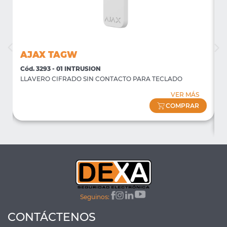
AJAX TAGW
Cód. 3293 - 01 INTRUSION
C
LLAVERO CIFRADO SIN CONTACTO PARA TECLADO
P
f
VER MÁS
(
COMPRAR
Seguinos:
CONTÁCTENOS