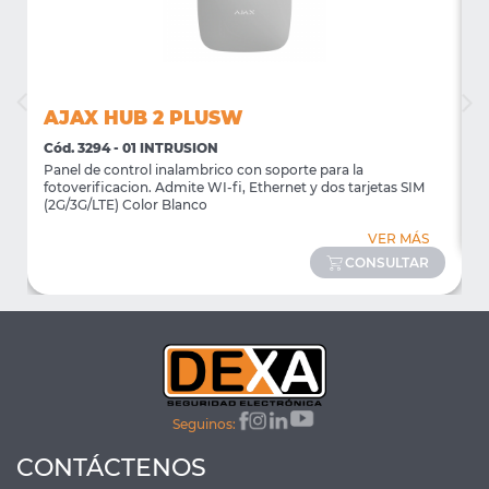
AJAX HUB 2 PLUSW
Cód. 3294 - 01 INTRUSION
C
Panel de control inalambrico con soporte para la
D
fotoverificacion. Admite WI-fi, Ethernet y dos tarjetas SIM
(2G/3G/LTE) Color Blanco
VER MÁS
CONSULTAR
Seguinos:
CONTÁCTENOS