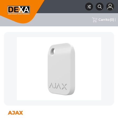
Carrito
(
0
)
01
DETECTORES VARIOS, MÓDULOS
RUBRO
SUBRUBRO
MARCA
AJAX
INTRUSION
Y ACCESORIOS
AJAX