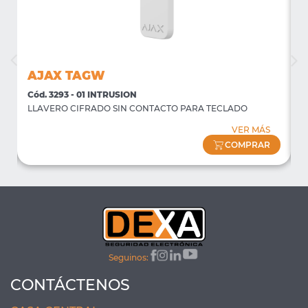
AJAX TAGW
Cód. 3293 - 01 INTRUSION
C
LLAVERO CIFRADO SIN CONTACTO PARA TECLADO
D
VER MÁS
COMPRAR
Seguinos:
CONTÁCTENOS