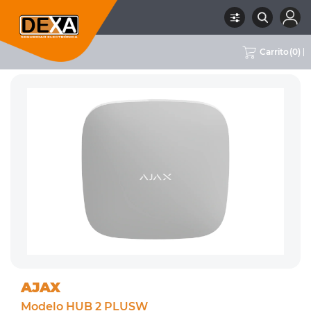
Carrito
(
0
)
RUBRO
01 INTRUSION
SUBRUBRO
CENTRALES DE ALARMA
MARCA
AJAX
AJAX
Modelo HUB 2 PLUSW