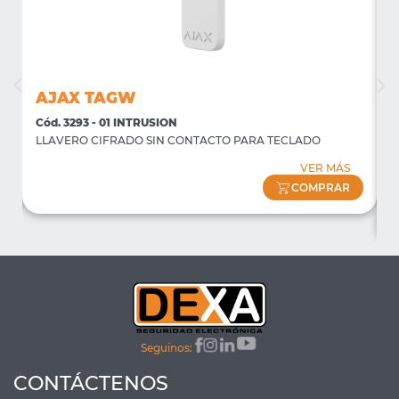
AJAX TAGW
Cód. 3293 - 01 INTRUSION
C
LLAVERO CIFRADO SIN CONTACTO PARA TECLADO
P
f
VER MÁS
(
COMPRAR
Seguinos:
CONTÁCTENOS