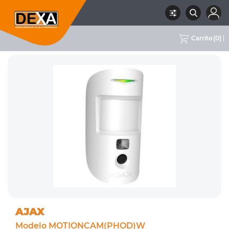
Carrito
(
0
)
RUBRO
01 INTRUSION
SUBRUBRO
DETECTORES INALÁMBRICOS
MARCA
AJAX
AJAX
Modelo MOTIONCAM(PHOD)W