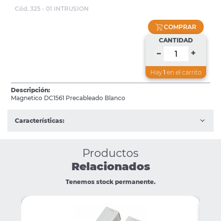
Cód. 325 - 01 INTRUSION
COMPRAR
CANTIDAD
+
–
Hay
1
en el carrito
Descripción:
Magnetico DC1561 Precableado Blanco
Características:
Productos
Relacionados
Tenemos stock permanente.