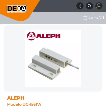
Carrito
(
0
)
RUBRO
01 INTRUSION
SUBRUBRO
MAGNÉTICOS
MARCA
ALEPH
ALEPH
Modelo DC-1561W