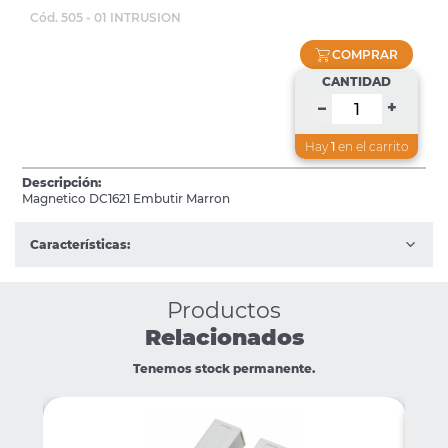
Cód. 505 - 01 INTRUSION
COMPRAR
CANTIDAD
+
–
Hay
1
en el carrito
Descripción:
Magnetico DC1621 Embutir Marron
Características:
Productos
Relacionados
Tenemos stock permanente.