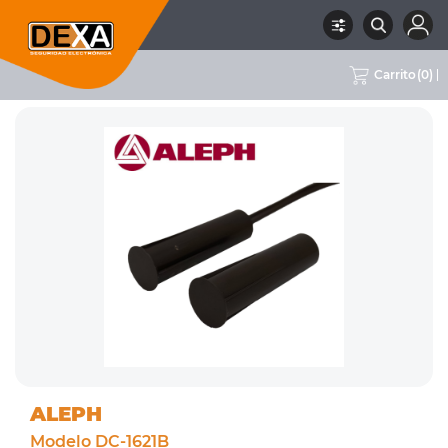
Carrito
(
0
)
RUBRO
01 INTRUSION
SUBRUBRO
MAGNÉTICOS
MARCA
ALEPH
ALEPH
Modelo DC-1621B