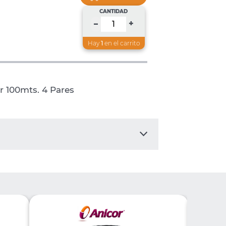
CANTIDAD
+
–
Hay
1
en el carrito
r 100mts. 4 Pares