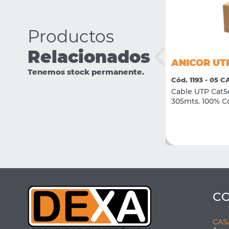
Productos
Relacionados
ANICOR 2x0.80 INC
ANICOR UTP
Tenemos stock permanente.
Cód. 3645 - 05 CABLES
Cód. 1193 - 05 
Cable para incendio sin blindar
Cable UTP Cat5
2x0.80mm 300mts
305mts. 100% C
VER MÁS
COMPRAR
C
CAS