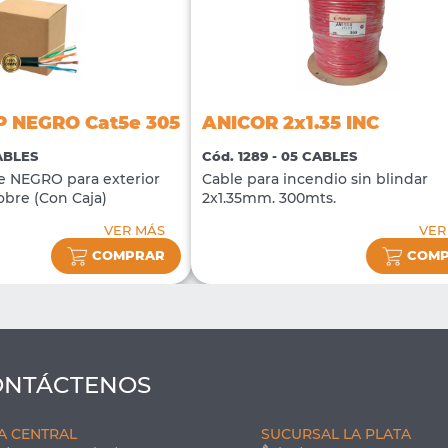
 NEGRO Cat5e 305
ANICOR 2x1.35 INC
CABLES
Cód. 1289 - 05 CABLES
e NEGRO para exterior
Cable para incendio sin blindar
obre (Con Caja)
2x1.35mm. 300mts.
VER MÁS
VER
COMPRAR
COM
ONTÁCTENOS
A CENTRAL
SUCURSAL LA PLATA