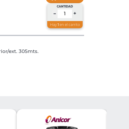
CANTIDAD
+
–
Hay
1
en el carrito
or/ext. 305mts.