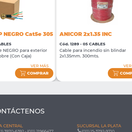
 NEGRO Cat5e 305
ANICOR 2x1.35 INC
CABLES
Cód. 1289 - 05 CABLES
e NEGRO para exterior
Cable para incendio sin blindar
obre (Con Caja)
2x1.35mm. 300mts.
VER MÁS
VER
COMPRAR
COM
ONTÁCTENOS
A CENTRAL
SUCURSAL LA PLATA
11) 3970-6392 - (011) 21966477
(011) 15-3792-9710