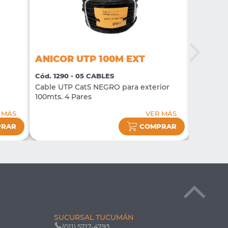
ANICOR UTP 100M EXT
ANICO
Cód. 1290 - 05 CABLES
Cód. 175
Cable UTP Cat5 NEGRO para exterior
Cable UT
100mts. 4 Pares
50mts. 4
 MÁS
VER MÁS
PRAR
COMPRAR
SUCURSAL TUCUMÁN
(011) 5717-4793