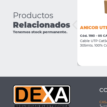
Productos
Relacionados
ANICOR 2x0.80 INC
ANICOR UTP
Tenemos stock permanente.
Cód. 3645 - 05 CABLES
Cód. 1193 - 05 
Cable para incendio sin blindar
Cable UTP Cat5
2x0.80mm 300mts
305mts. 100% C
VER MÁS
COMPRAR
C
CAS
(0