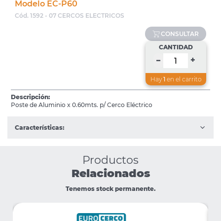
Modelo EC-P60
Cód. 1592 - 07 CERCOS ELECTRICOS
CONSULTAR
CANTIDAD
+
–
Hay
1
en el carrito
Descripción:
Poste de Aluminio x 0.60mts. p/ Cerco Eléctrico
Características:
Productos
Relacionados
Tenemos stock permanente.