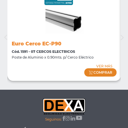
Euro Cerco EC-P90
E
Cód. 1591 - 07 CERCOS ELECTRICOS
C
Poste de Aluminio x 0.90mts. p/ Cerco Eléctrico
V
VER MÁS
COMPRAR
Seguinos: