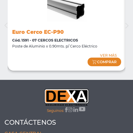
Euro Cerco EC-P90
E
Cód. 1591 - 07 CERCOS ELECTRICOS
C
Poste de Aluminio x 0.90mts. p/ Cerco Eléctrico
P
VER MÁS
COMPRAR
Seguinos:
CONTÁCTENOS