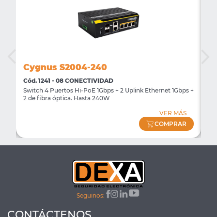
Cygnus S2004-240
C
Cód. 1241 - 08 CONECTIVIDAD
Có
Switch 4 Puertos Hi-PoE 1Gbps + 2 Uplink Ethernet 1Gbps +
Ra
2 de fibra óptica. Hasta 240W
Ha
S
VER MÁS
R
COMPRAR
Seguinos:
CONTÁCTENOS