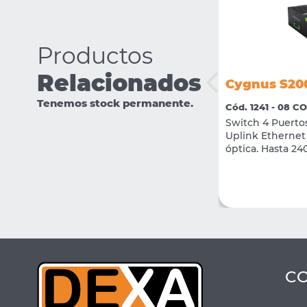
Productos
Relacionados
Cygnus S20
Cygnus CY-IPC-4K-FEYE
Tenemos stock permanente.
Cód. 1241 - 08 
Cód. 3554 - 02 CCTV
Switch 4 Puerto
IPC CYGNUS FISH EYE 12MPX H.265+ IR
Uplink Ethernet 
WDR MIC IP66 IK10 POE
óptica. Hasta 2
VER MÁS
CONSULTAR
C