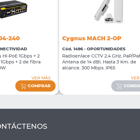
04-240
Cygnus MACH 2-OP
CONECTIVIDAD
Cód. 1496 - OPORTUNIDADES
s Hi-PoE 1Gbps + 2
Radioenlace CCTV 2.4 GHz. PaP/Pa
1Gbps + 2 de fibra
Antena de 14 dBi. Hasta 3 Km. de
40W
alcance. 300 Mbps. IP65
VER MÁS
VER
COMPRAR
CONSU
ONTÁCTENOS