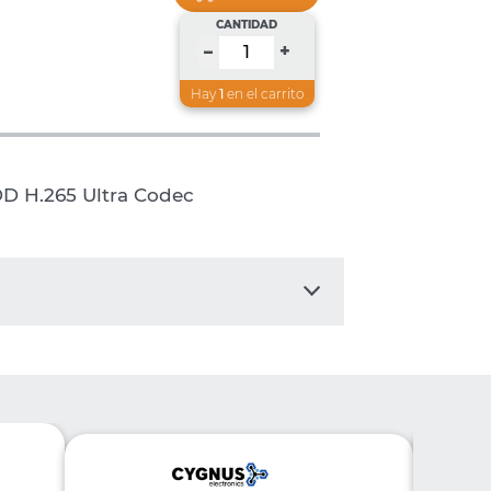
CANTIDAD
+
–
Hay
1
en el carrito
D H.265 Ultra Codec