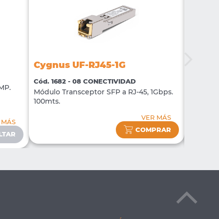
Cygnu
Cygnus UF-RJ45-1G
Cód. 18
Cód. 1682 - 08 CONECTIVIDAD
ASISTEN
MP.
Módulo Transceptor SFP a RJ-45, 1Gbps.
Tarjeta 
100mts.
MHz
VER MÁS
 MÁS
COMPRAR
LTAR