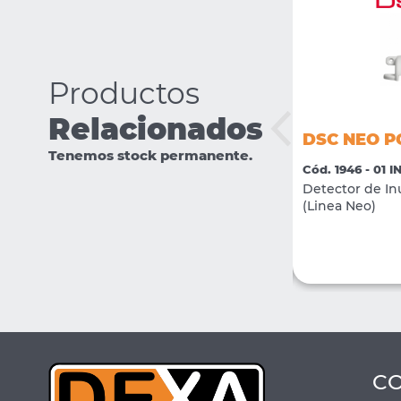
Productos
Relacionados
DSC NEO PG9938
DSC NEO P
Tenemos stock permanente.
Cód. 1952 - 01 INTRUSION
Cód. 1946 - 01 
Pulsador Inalambrico de Pánico. (Linea
Detector de In
Neo)
(Linea Neo)
VER MÁS
COMPRAR
C