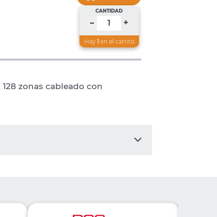
CANTIDAD
+
–
Hay
1
en el carrito
 128 zonas cableado con