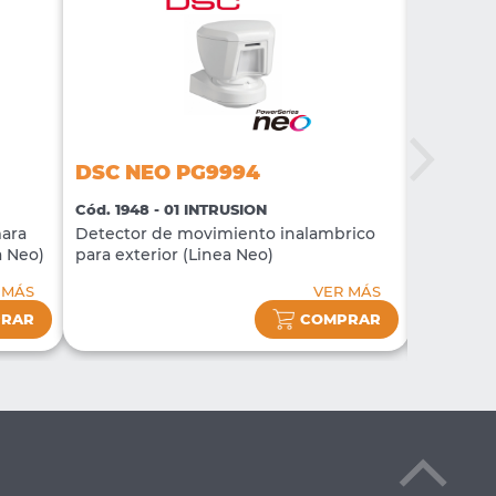
DSC N
DSC NEO PG9994
Cód. 1949
Cód. 1948 - 01 INTRUSION
Detector
ara
Detector de movimiento inalambrico
de fotogr
a Neo)
para exterior (Linea Neo)
(Linea Ne
 MÁS
VER MÁS
RAR
COMPRAR