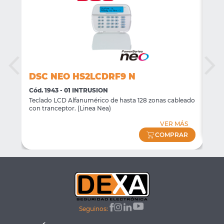
DSC NEO HS2LCDRF9 N
DS
Cód. 1943 - 01 INTRUSION
Cód.
)
Teclado LCD Alfanumérico de hasta 128 zonas cableado
Dete
con tranceptor. (Linea Nea)
ÁS
VER MÁS
AR
COMPRAR
Seguinos: