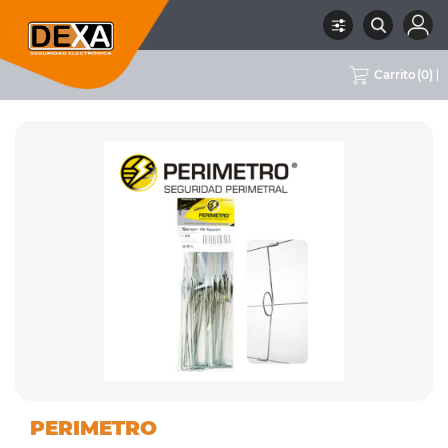
Carrito
(
0
)
07 CERCOS
ACCESORIOS PARA
RUBRO
SUBRUBRO
MARCA
PERIMETRO
ELECTRICOS
CERCOS ELÉCTRICOS
PERIMETRO