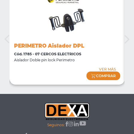
PERIMETRO Aislador DPL
P
Cód. 1785 - 07 CERCOS ELECTRICOS
Có
Aislador Doble pin lock Perimetro
Ai
S
VER MÁS
R
COMPRAR
Seguinos: