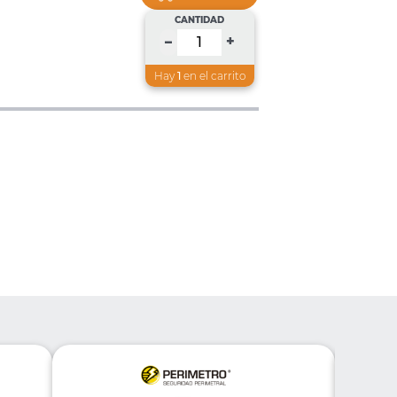
CANTIDAD
+
–
Hay
1
en el carrito