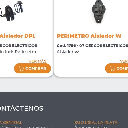
Aislador DPL
PERIMETRO Aislador W
CERCOS ELECTRICOS
Cód. 1786 - 07 CERCOS ELECTRICOS
in lock Perimetro
Aislador W
VER MÁS
VER
COMPRAR
COM
ONTÁCTENOS
A CENTRAL
SUCURSAL LA PLATA
11) 3970-6392 - (011) 21966477
(011) 15-3792-9710