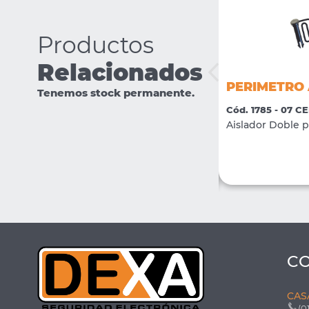
Productos
Relacionados
PERIMETRO AISLADOR DPL
PERIMETRO 
Tenemos stock permanente.
"PA"
Cód. 1785 - 07 
Cód. 3323 - 07 CERCOS ELECTRICOS
Aislador Doble p
Aislador doble pin lock "PA"
VER MÁS
COMPRAR
C
CAS
(0