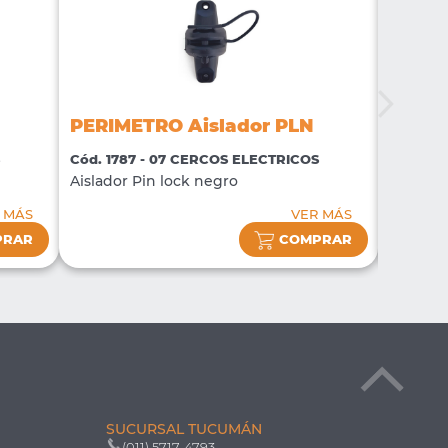
PERIMETRO Aislador PLN
PERIM
Cód. 1787 - 07 CERCOS ELECTRICOS
Cód. 17
Aislador Pin lock negro
Aislado
 MÁS
VER MÁS
PRAR
COMPRAR
SUCURSAL TUCUMÁN
(011) 5717-4793