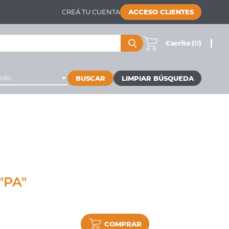
CREÁ TU CUENTA
ACCESO CLIENTES
Carrito
(
0
)
do...
BUSCAR
"PA"
COMPRAR