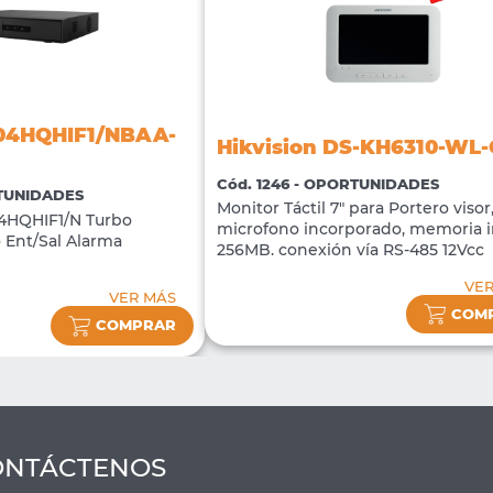
204HQHIF1/NBAA-
Hikvision DS-KH6310-WL
Cód. 1246 - OPORTUNIDADES
RTUNIDADES
Monitor Táctil 7" para Portero visor
4HQHIF1/N Turbo
microfono incorporado, memoria i
 Ent/Sal Alarma
256MB. conexión vía RS-485 12Vcc
VE
VER MÁS
COM
COMPRAR
ONTÁCTENOS