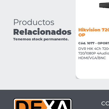
Productos
Relacionados
Hikvision 7
Hikvision DS-2CE76D0T-EXIPF
OP
Tenemos stock permanente.
Cód. 2420 - 02 CCTV
Cód. 1077 - OPO
Camara Domo Plastico 2Mp Interior
DVR HIK 4Ch 720
2.8mm IR 20M
720/1080P 4Audio
HDMI/VGA/BNC
VER MÁS
COMPRAR
C