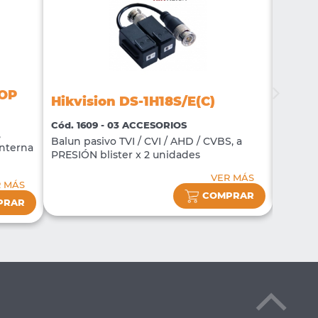
-OP
Hikvision DS-1H18S/E(C)
Hikvi
Cód. 1609 - 03 ACCESORIOS
Cód. 16
,
Balun pasivo TVI / CVI / AHD / CVBS, a
nterna
NVR DS
PRESIÓN blister x 2 unidades
VER MÁS
R MÁS
COMPRAR
PRAR