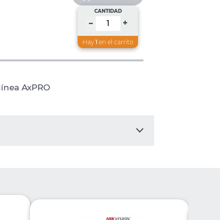
CANTIDAD
+
–
Hay
1
en el carrito
 línea AxPRO