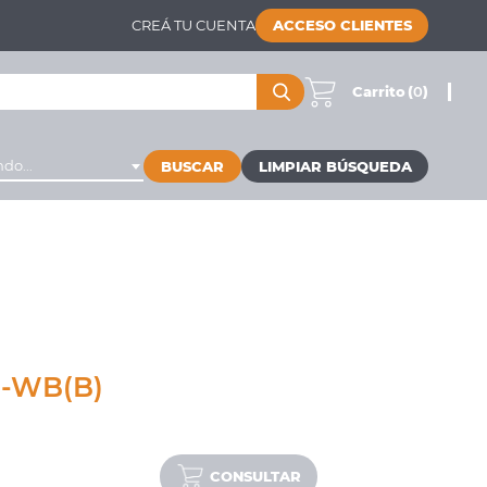
CREÁ TU CUENTA
ACCESO CLIENTES
Carrito
(
0
)
do...
BUSCAR
2-WB(B)
CONSULTAR