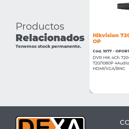
Productos
Relacionados
Hikvision 7
Hikvision DS-2CE76D0T-EXIPF
OP
Tenemos stock permanente.
Cód. 2420 - 02 CCTV
Cód. 1077 - OPO
Camara Domo Plastico 2Mp Interior
DVR HIK 4Ch 720
2.8mm IR 20M
720/1080P 4Audio
HDMI/VGA/BNC
VER MÁS
COMPRAR
C