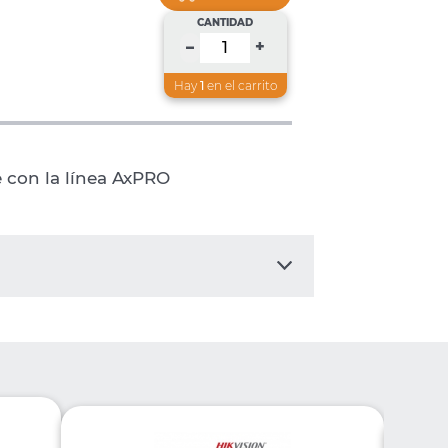
CANTIDAD
+
–
Hay
1
en el carrito
 con la línea AxPRO