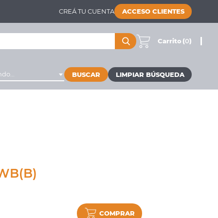
CREÁ TU CUENTA
ACCESO CLIENTES
Carrito
(
0
)
do...
BUSCAR
WB(B)
COMPRAR