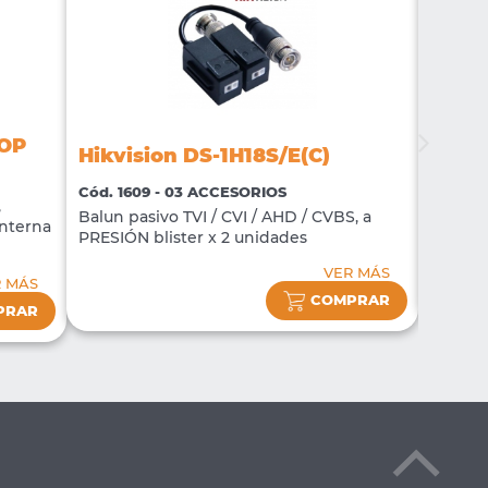
-OP
Hikvision DS-1H18S/E(C)
Hikvi
Cód. 1609 - 03 ACCESORIOS
Cód. 16
,
Balun pasivo TVI / CVI / AHD / CVBS, a
nterna
NVR DS
PRESIÓN blister x 2 unidades
VER MÁS
R MÁS
COMPRAR
PRAR