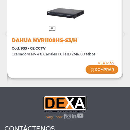
DAHUA NVR1108HS-S3/H
Cód. 933 - 02 CCTV
C
Grabadora NVR 8 Canales Full HD 2MP 80 Mbps
S
VER MÁS
COMPRAR
Seguinos:
CONTÁCTENOS