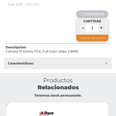
Cód. 2475 - 02 CCTV
CONSULTAR
CANTIDAD
+
–
Hay
1
en el carrito
Descripción:
Camara IP Domo TIOC Full Color 4Mpx 2.8MM
Características:
Productos
Relacionados
Tenemos stock permanente.