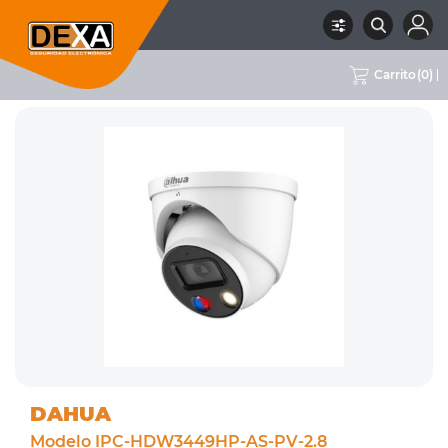
Carrito
(
0
)
RUBRO
02 CCTV
SUBRUBRO
CÁMARAS IP 4-8MPX
MARCA
DAHUA
DAHUA
Modelo IPC-HDW3449HP-AS-PV-2.8