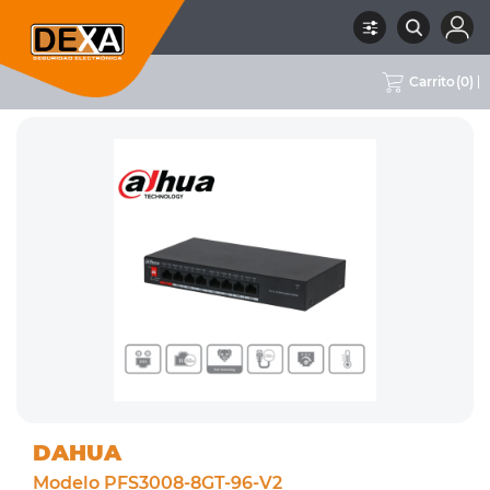
Carrito
(
0
)
RUBRO
08 CONECTIVIDAD
SUBRUBRO
SWITCHES
MARCA
DAHUA
DAHUA
Modelo PFS3008-8GT-96-V2