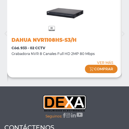
DAHUA NVR1108HS-S3/H
Cód. 933 - 02 CCTV
C
Grabadora NVR 8 Canales Full HD 2MP 80 Mbps
S
VER MÁS
COMPRAR
Seguinos:
CONTÁCTENOS