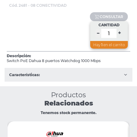
Cód. 2481 - 08 CONECTIVIDAD
CONSULTAR
CANTIDAD
+
–
Hay
1
en el carrito
Descripción:
Switch PoE Dahua 8 puertos Watchdog 1000 Mbps
Características:
Productos
Relacionados
Tenemos stock permanente.