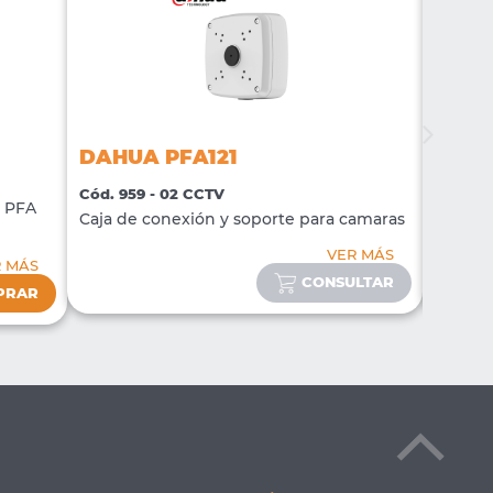
DAHUA PFA121
DAHU
Cód. 959 - 02 CCTV
Cód. 96
o PFA
Caja de conexión y soporte para camaras
Caja de
VER MÁS
R MÁS
CONSULTAR
PRAR