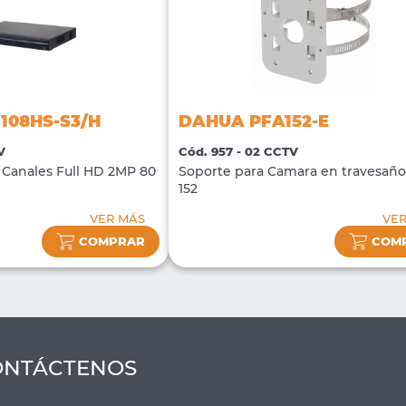
108HS-S3/H
DAHUA PFA152-E
V
Cód. 957 - 02 CCTV
Canales Full HD 2MP 80
Soporte para Camara en travesañ
152
VER MÁS
VE
COMPRAR
COM
ONTÁCTENOS