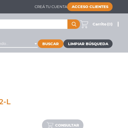
CREÁ TU CUENTA
ACCESO CLIENTES
Carrito
(
0
)
do...
BUSCAR
2-L
CONSULTAR