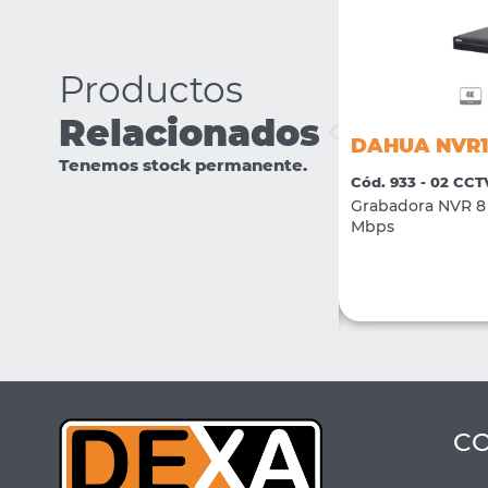
Productos
Relacionados
DAHUA IPC-HFW1239S1P-LED-
DAHUA NVR1
0280-S5
Tenemos stock permanente.
Cód. 933 - 02 CCT
Cód. 2381 - 02 CCTV
Grabadora NVR 8 
Camara IP Bullet Full Color 2Mpx H.265 +
Mbps
LED 15mts lente 2.8mm
VER MÁS
COMPRAR
C