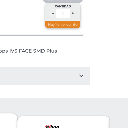
CANTIDAD
+
–
Hay
1
en el carrito
bps IVS FACE SMD Plus