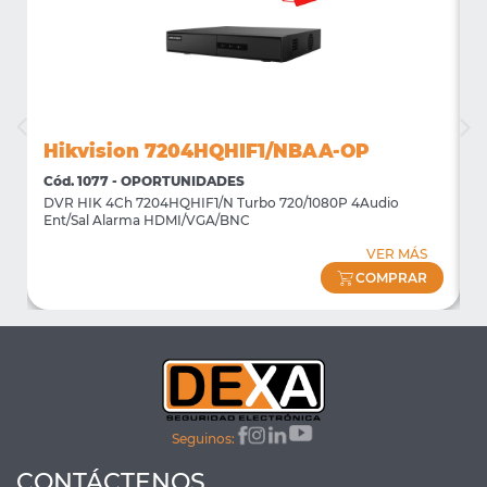
Hikvision 7204HQHIF1/NBAA-OP
Cód. 1077 - OPORTUNIDADES
C
DVR HIK 4Ch 7204HQHIF1/N Turbo 720/1080P 4Audio
M
Ent/Sal Alarma HDMI/VGA/BNC
m
VER MÁS
COMPRAR
Seguinos:
CONTÁCTENOS