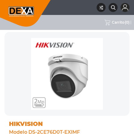
Carrito
(
0
)
RUBRO
02 CCTV
SUBRUBRO
CÁMARAS 2MPX
MARCA
HIKVISION
HIKVISION
Modelo DS-2CE76D0T-EXIMF