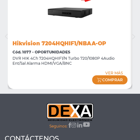
Hikvision 7204HQHIF1/NBAA-OP
Cód. 1077 - OPORTUNIDADES
C
DVR HIK 4Ch 7204HQHIF1/N Turbo 720/1080P 4Audio
M
Ent/Sal Alarma HDMI/VGA/BNC
m
VER MÁS
COMPRAR
Seguinos:
CONTÁCTENOS