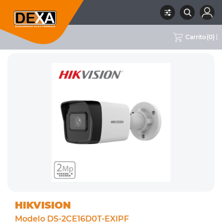
Carrito
(
0
)
RUBRO
02 CCTV
SUBRUBRO
CÁMARAS 2MPX
MARCA
HIKVISION
HIKVISION
Modelo DS-2CE16D0T-EXIPF