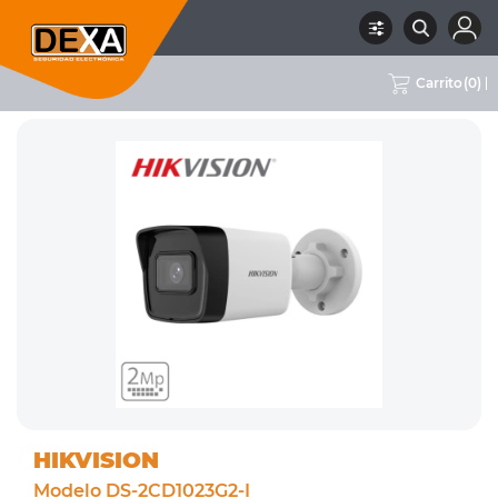
Carrito
(
0
)
RUBRO
02 CCTV
SUBRUBRO
CÁMARAS IP 1-3MPX
MARCA
HIKVISION
HIKVISION
Modelo DS-2CD1023G2-I