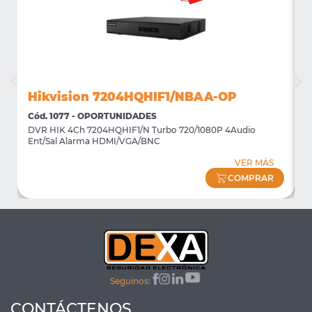
Hikvision 7204HQHIF1/NBAA-OP
Cód. 1077 - OPORTUNIDADES
C
DVR HIK 4Ch 7204HQHIF1/N Turbo 720/1080P 4Audio
M
Ent/Sal Alarma HDMI/VGA/BNC
m
VER MÁS
COMPRAR
Seguinos:
CONTÁCTENOS