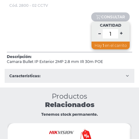
Cód. 2800 - 02 CCTV
CONSULTAR
CANTIDAD
+
–
Hay
1
en el carrito
Descripción:
Camara Bullet IP Exterior 2MP 2.8 mm IR 30m POE
Características:
Productos
Relacionados
Tenemos stock permanente.