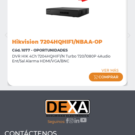
Hikvision 7204HQHIF1/NBAA-OP
Cód. 1077 - OPORTUNIDADES
C
DVR HIK 4Ch 7204HQHIF1/N Turbo 720/1080P 4Audio
M
Ent/Sal Alarma HDMI/VGA/BNC
m
VER MÁS
COMPRAR
Seguinos:
CONTÁCTENOS