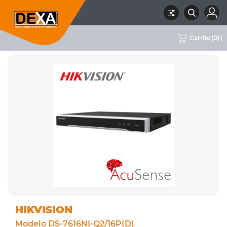
Carrito
(
0
)
RUBRO
02 CCTV
SUBRUBRO
NVRS
MARCA
HIKVISION
HIKVISION
Modelo DS-7616NI-Q2/16P(D)