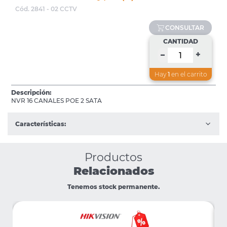
Cód. 2841 - 02 CCTV
CONSULTAR
CANTIDAD
+
–
Hay
1
en el carrito
Descripción:
NVR 16 CANALES POE 2 SATA
Características:
Productos
Relacionados
Tenemos stock permanente.