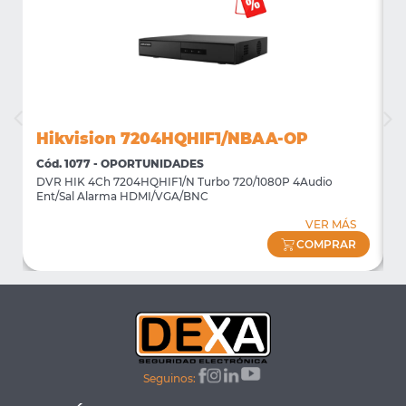
Hikvision 7204HQHIF1/NBAA-OP
Cód. 1077 - OPORTUNIDADES
C
DVR HIK 4Ch 7204HQHIF1/N Turbo 720/1080P 4Audio
M
Ent/Sal Alarma HDMI/VGA/BNC
m
VER MÁS
COMPRAR
Seguinos: