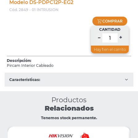
Modelo DS-PDPC12P-EG2
Cód. 2849 - 01 INTRUSION
COMPRAR
CANTIDAD
+
–
Hay
1
en el carrito
Descripción:
Pircam Interior Cableado
Características:
Productos
Relacionados
Tenemos stock permanente.