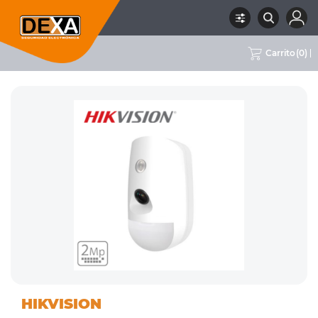
Carrito
(
0
)
01
DETECTORES DE
RUBRO
SUBRUBRO
MARCA
HIKVISION
INTRUSION
INTERIOR
HIKVISION