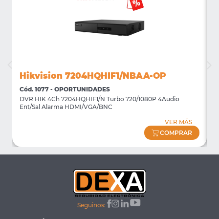
Hikvision 7204HQHIF1/NBAA-OP
Cód. 1077 - OPORTUNIDADES
C
DVR HIK 4Ch 7204HQHIF1/N Turbo 720/1080P 4Audio
M
Ent/Sal Alarma HDMI/VGA/BNC
m
VER MÁS
COMPRAR
Seguinos: