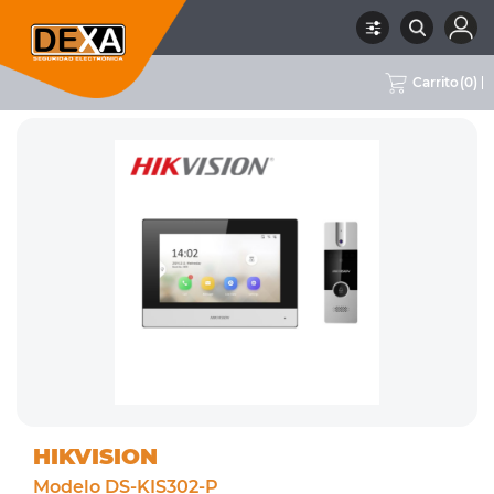
Carrito
(
0
)
RUBRO
02 CCTV
SUBRUBRO
PORTEROS VISORES
MARCA
HIKVISION
HIKVISION
Modelo DS-KIS302-P