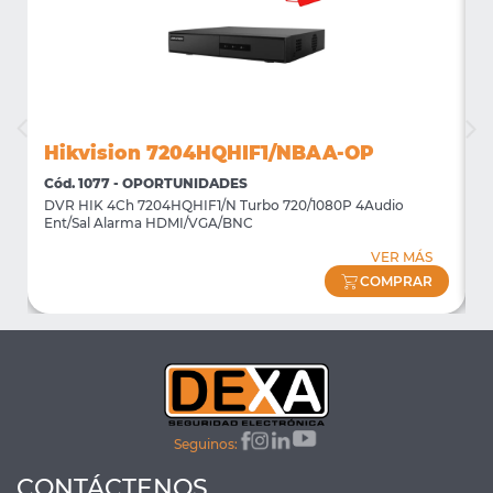
Hikvision 7204HQHIF1/NBAA-OP
Cód. 1077 - OPORTUNIDADES
C
DVR HIK 4Ch 7204HQHIF1/N Turbo 720/1080P 4Audio
M
Ent/Sal Alarma HDMI/VGA/BNC
m
VER MÁS
COMPRAR
Seguinos:
CONTÁCTENOS