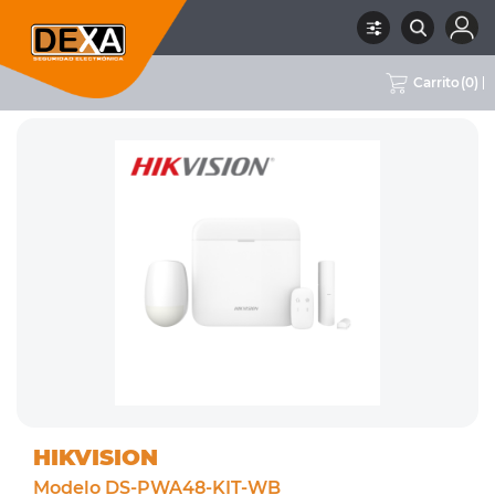
Carrito
(
0
)
RUBRO
01 INTRUSION
SUBRUBRO
CENTRALES DE ALARMA
MARCA
HIKVISION
HIKVISION
Modelo DS-PWA48-KIT-WB