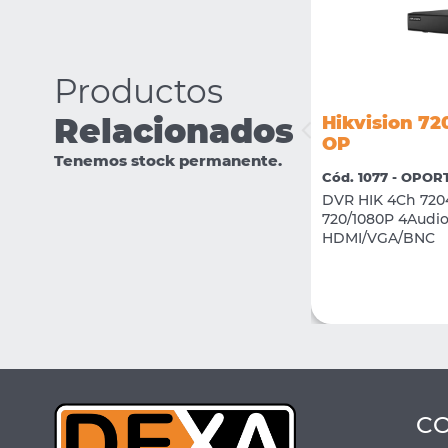
Productos
Relacionados
Hikvision 7
Hikvision DS-2CE76D0T-EXIPF
OP
Tenemos stock permanente.
Cód. 2420 - 02 CCTV
Cód. 1077 - OPO
Camara Domo Plastico 2Mp Interior
DVR HIK 4Ch 720
2.8mm IR 20M
720/1080P 4Audio
HDMI/VGA/BNC
VER MÁS
COMPRAR
C