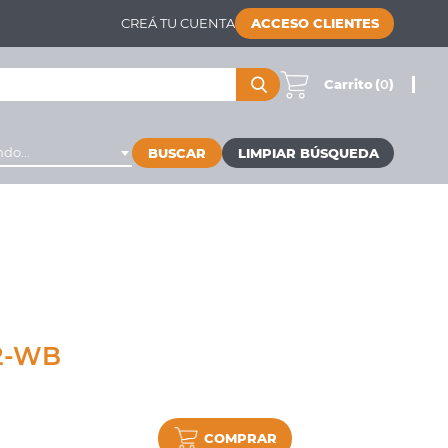
CREÁ TU CUENTA
ACCESO CLIENTES
Carrito
(
0
)
do...
BUSCAR
2-WB
COMPRAR