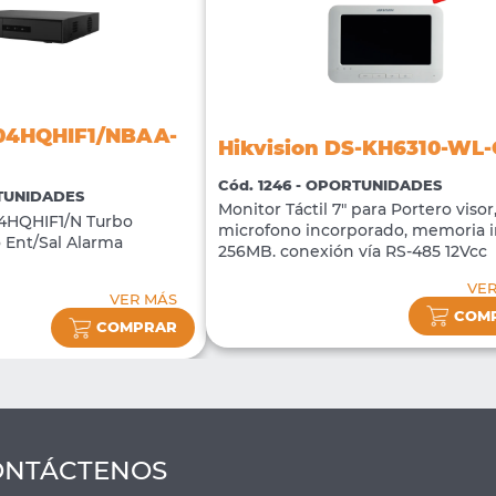
204HQHIF1/NBAA-
Hikvision DS-KH6310-WL
Cód. 1246 - OPORTUNIDADES
RTUNIDADES
Monitor Táctil 7" para Portero visor
4HQHIF1/N Turbo
microfono incorporado, memoria i
 Ent/Sal Alarma
256MB. conexión vía RS-485 12Vcc
VE
VER MÁS
COM
COMPRAR
ONTÁCTENOS