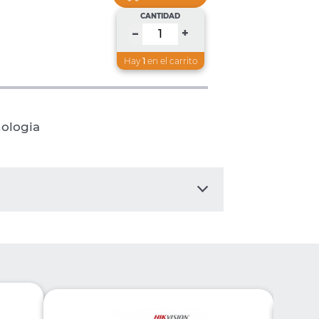
CANTIDAD
+
–
Hay
1
en el carrito
nologia