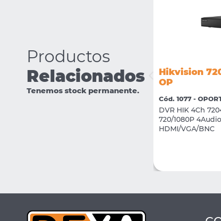
Productos
Relacionados
Hikvision 7
Hikvision DS-2CE76D0T-EXIPF
OP
Tenemos stock permanente.
Cód. 2420 - 02 CCTV
Cód. 1077 - OPO
Camara Domo Plastico 2Mp Interior
DVR HIK 4Ch 720
2.8mm IR 20M
720/1080P 4Audio
HDMI/VGA/BNC
VER MÁS
COMPRAR