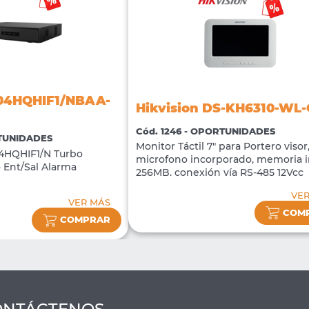
204HQHIF1/NBAA-
Hikvision DS-KH6310-WL
Cód. 1246 - OPORTUNIDADES
RTUNIDADES
Monitor Táctil 7" para Portero visor
4HQHIF1/N Turbo
microfono incorporado, memoria i
 Ent/Sal Alarma
256MB. conexión vía RS-485 12Vcc
VE
VER MÁS
COM
COMPRAR