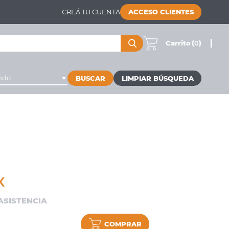
CREÁ TU CUENTA
ACCESO CLIENTES
Carrito
(
0
)
do...
BUSCAR
X
 ASISTENCIA
COMPRAR