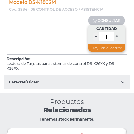
Modelo DS-K1802M
Cód. 2934 - 06 CONTROL DE ACCESO / ASISTENCIA
CONSULTAR
CANTIDAD
+
–
Hay
1
en el carrito
Descripción:
Lectora de Tarjetas para sistemas de control DS-K26XX y DS-
K28XX
Características:
Productos
Relacionados
Tenemos stock permanente.