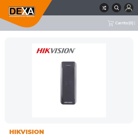
Carrito
(
0
)
06 CONTROL DE ACCESO /
RUBRO
SUBRUBRO
LECTORES
MARCA
HIKVISION
ASISTENCIA
HIKVISION