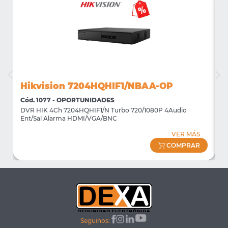
Hikvision 7204HQHIF1/NBAA-OP
Cód. 1077 - OPORTUNIDADES
C
DVR HIK 4Ch 7204HQHIF1/N Turbo 720/1080P 4Audio
M
Ent/Sal Alarma HDMI/VGA/BNC
m
VER MÁS
COMPRAR
Seguinos: