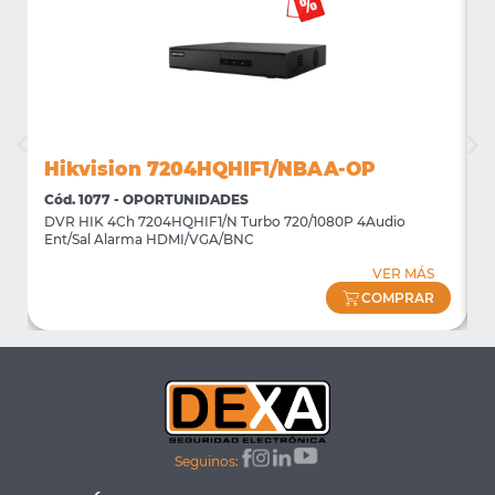
Hikvision 7204HQHIF1/NBAA-OP
Cód. 1077 - OPORTUNIDADES
C
DVR HIK 4Ch 7204HQHIF1/N Turbo 720/1080P 4Audio
M
Ent/Sal Alarma HDMI/VGA/BNC
m
VER MÁS
COMPRAR
Seguinos: