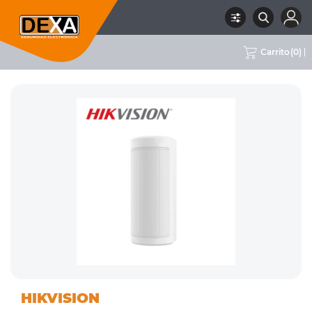
Carrito
(
0
)
01
DETECTORES
RUBRO
SUBRUBRO
MARCA
HIKVISION
INTRUSION
INALÁMBRICOS
HIKVISION