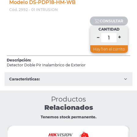
Modelo DS-PDP18-HM-WB
Cód. 2992 - 01 INTRUSION
CONSULTAR
CANTIDAD
+
–
Hay
1
en el carrito
Descripción:
Detector Doble Pir Inalambrico de Exterior
Características:
Productos
Relacionados
Tenemos stock permanente.