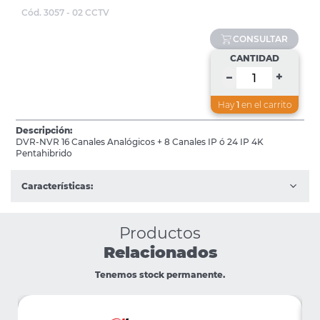
Cód. 3057 - 02 CCTV
CONSULTAR
CANTIDAD
+
–
Hay
1
en el carrito
Descripción:
DVR-NVR 16 Canales Analógicos + 8 Canales IP ó 24 IP 4K
Pentahibrido
Características:
Productos
Relacionados
Tenemos stock permanente.