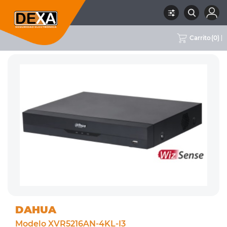
Carrito
(
0
)
RUBRO
02 CCTV
SUBRUBRO
DVRS 16CH
MARCA
DAHUA
DAHUA
Modelo XVR5216AN-4KL-I3