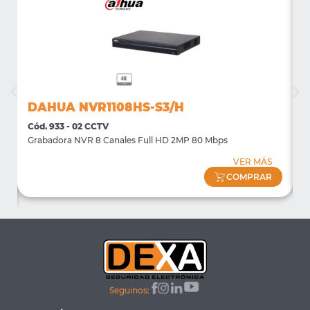
DAHUA NVR1108HS-S3/H
Cód. 933 - 02 CCTV
C
Grabadora NVR 8 Canales Full HD 2MP 80 Mbps
S
VER MÁS
COMPRAR
Seguinos: